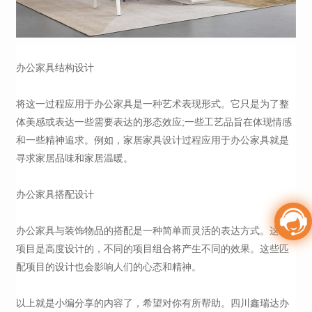
办公家具结构设计
将这一过程应用于办公家具是一种艺术表现形式。它只是为了整
体美感或表达一些需要表达的形态效应;一些工艺品旨在体现情感
和一些精神追求。例如，家居家具设计过程应用于办公家具就是
寻求家居品味和家居温暖。
办公家具搭配设计
办公家具与装饰物品的搭配是一种简单而灵活的表达方式。这些
项目是高度设计的，不同的项目组合将产生不同的效果。这些匹
配项目的设计也会影响人们的心态和精神。
以上就是小编分享的内容了，希望对你有所帮助。四川鑫瑞达办