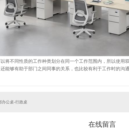
可以将不同性质的工作种类划分在同一个工作范围内，所以使用
桌还能够有助于部门之间同事的关系，也比较有利于工作时的沟
椅
储物柜
都办公桌-行政桌
在线留言