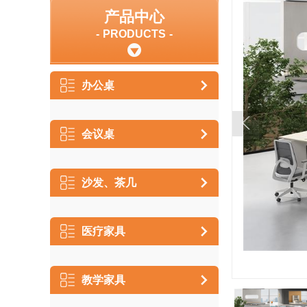
产品中心
PRODUCTS
办公桌
会议桌
沙发、茶几
医疗家具
教学家具