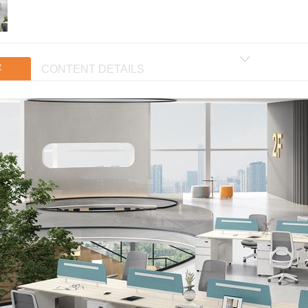
容
CONTENT DETAILS