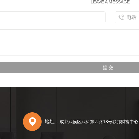
LEAVE A MESSAGE
地址：
成都武侯区武科东四路18号联邦财富中心