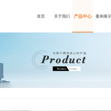
产品中心
首页
关于我们
案例展