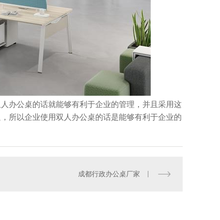
双人办公桌的话就能够有利于企业的管理，并且采用这
通，所以企业使用双人办公桌的话是能够有利于企业的
折叠椅
五层货架
成都行政办公桌厂家