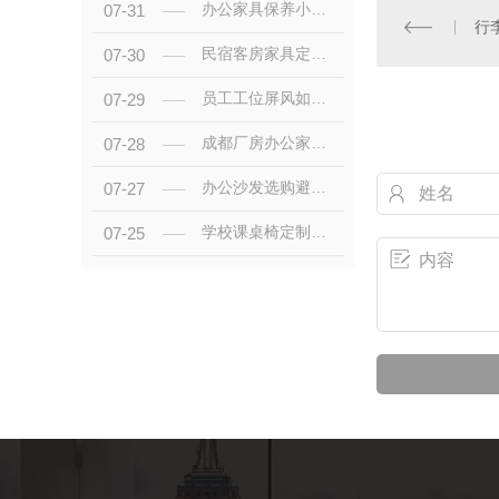
办公家具保养小知识，延长桌椅使用寿命
07-31
行
民宿客房家具定制，兼顾颜值、耐用与预算
07-30
员工工位屏风如何布局，提升办公室空间利用率
07-29
成都厂房办公家具批量采购，怎样降低综合成本
07-28
办公沙发选购避坑，商用和家用沙发有什么区别
07-27
学校课桌椅定制，高度尺寸标准不能忽视
07-25