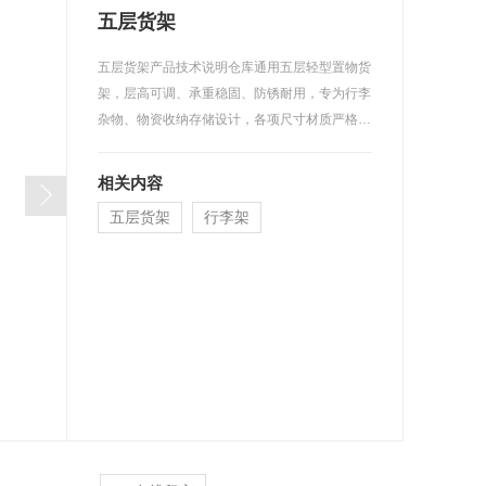
五层货架
五层货架产品技术说明仓库通用五层轻型置物货
架，层高可调、承重稳固、防锈耐用，专为行李
杂物、物资收纳存储设计，各项尺寸材质严格按
照原厂参数执行。整体规格尺寸整体外···
相关内容
五层货架
行李架