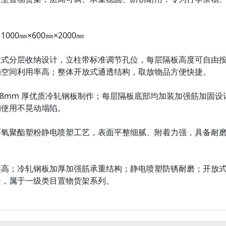
00㎜×600㎜×2000㎜
放式分层收纳设计，立柱带标准调节孔位，每层隔板高度可自由
纳空间利用率高；整体开放式通透结构，取放物品方便快捷。
.8mm 厚优质冷轧钢板制作；每层隔板底部均加装加强筋加固
期使用不晃动塌陷。
环氧聚酯塑粉静电喷塑工艺，表面平整细腻、附着力强，具备耐
椅
储物柜
层高；冷轧钢板加厚加强筋承重结构；静电喷塑防锈耐磨；开放
景，属于一级类目置物货架系列。