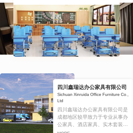
四川鑫瑞达办公家具有限公司
Sichuan Xinruida Office Furniture Co.,
Ltd
四川鑫瑞达办公家具有限公司是
成都地区较早致力于专业从事办
公家具、酒店家具、实木套装
门、免漆门、教学及医养家具的